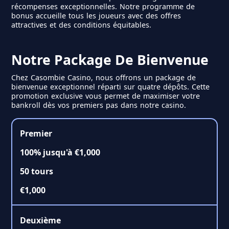
récompenses exceptionnelles. Notre programme de
bonus accueille tous les joueurs avec des offres
attractives et des conditions équitables.
Notre Package De Bienvenue
Chez Casombie Casino, nous offrons un package de
bienvenue exceptionnel réparti sur quatre dépôts. Cette
promotion exclusive vous permet de maximiser votre
bankroll dès vos premiers pas dans notre casino.
Premier
100% jusqu'à €1,000
50 tours
€1,000
Deuxième