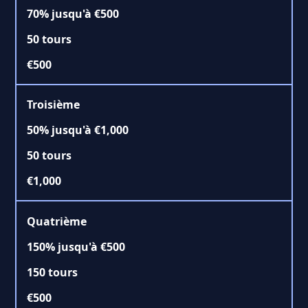
70% jusqu'à €500
50 tours
€500
Troisième
50% jusqu'à €1,000
50 tours
€1,000
Quatrième
150% jusqu'à €500
150 tours
€500