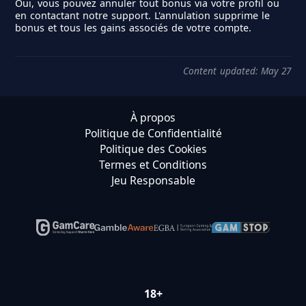
Oui, vous pouvez annuler tout bonus via votre profil ou
en contactant notre support. L'annulation supprime le
bonus et tous les gains associés de votre compte.
Content updated: May 27
À propos
Politique de Confidentialité
Politique des Cookies
Termes et Conditions
Jeu Responsable
18+